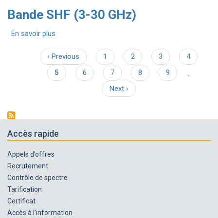
GHz)
Bande
Bande SHF (3-30 GHz)
SHF
(3-
En savoir plus
30
sur
GHz)
Bande
SHF
Page
‹ Previous
Page
1
Page
2
Page
3
Page
4
Pagination
(3-
précédente
Page
5
Page
6
Page
7
Page
8
Page
9
…
30
courante
GHz)
Page
Next ›
suivante
Accès rapide
Appels d’offres
Recrutement
Contrôle de spectre
Tarification
Certificat
Accès à l’information