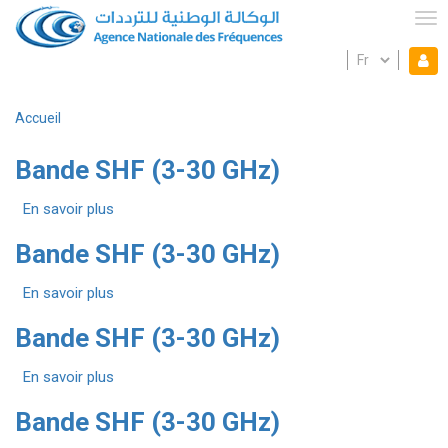
Aller
au
Tog
contenu
Select
Mon espace
principal
Mo
your
language
es
Accueil
Fil
d'Ariane
Bande SHF (3-30 GHz)
En savoir plus
sur
Bande
Bande SHF (3-30 GHz)
SHF
(3-
En savoir plus
30
sur
GHz)
Bande
Bande SHF (3-30 GHz)
SHF
(3-
En savoir plus
30
sur
GHz)
Bande
Bande SHF (3-30 GHz)
SHF
(3-