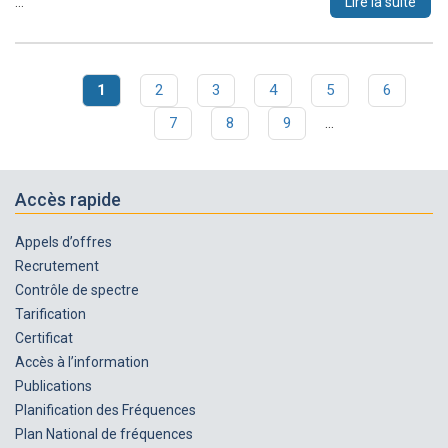
…
Lire la suite
Page
1
Page
2
Page
3
Page
4
Page
5
Page
6
Pagination
courante
Page
7
Page
8
Page
9
…
Accès rapide
Appels d’offres
Recrutement
Contrôle de spectre
Tarification
Certificat
Accès à l’information
Publications
Planification des Fréquences
Plan National de fréquences