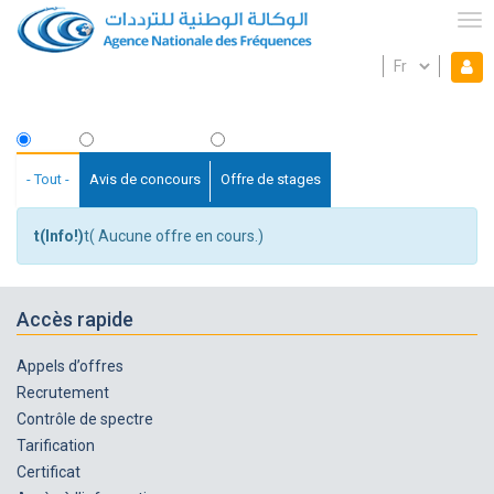
Aller
au
Tog
contenu
Select
Mon espace
principal
Mo
your
language
es
Fil
d'Ariane
- Tout -
Avis de concours
Offre de stages
t(Info!)
t( Aucune offre en cours.)
Accès rapide
Appels d’offres
Recrutement
Contrôle de spectre
Tarification
Certificat