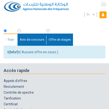
Aller
au
Tog
contenu
Select
Mon espace
principal
Mo
your
language
es
Fil
d'Ariane
- Tout -
Avis de concours
Offre de stages
t(Info!)
t( Aucune offre en cours.)
Accès rapide
Appels d’offres
Recrutement
Contrôle de spectre
Tarification
Certificat