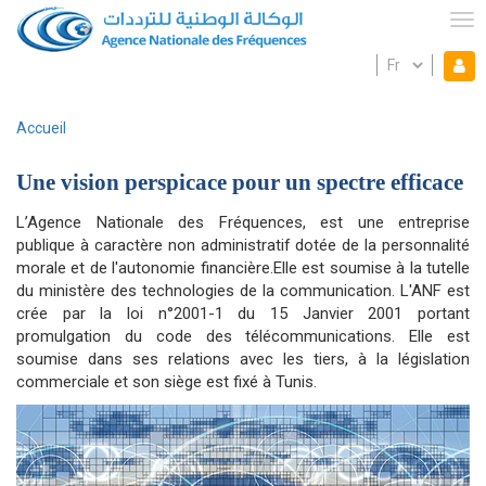
Aller
au
Tog
contenu
Select
Mon espace
principal
Mo
your
language
es
Accueil
Fil
d'Ariane
Une vision perspicace pour un spectre efficace
L’Agence Nationale des Fréquences, est une entreprise
publique à caractère non administratif dotée de la personnalité
morale et de l'autonomie financière.Elle est soumise à la tutelle
du ministère des technologies de la communication. L'ANF est
crée par la loi n°2001-1 du 15 Janvier 2001 portant
promulgation du code des télécommunications. Elle est
soumise dans ses relations avec les tiers, à la législation
commerciale et son siège est fixé à Tunis.