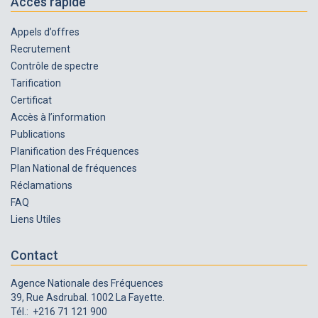
Accès rapide
techniques qui établissent les modalités réglementaires
ainsi que les conditions techniques d'exploitation des
Appels d’offres
réseaux privés pour le service mobile (PLMR). Ces
Recrutement
prescriptions techniques définissent également les
catégories d'autorisations délivrées par l'Agence
Contrôle de spectre
Nationale des fréquences. Lien :
Tarification
https://www.anf.tn/fr/actualites/prescriptions-
Certificat
techniques-les-reseaux-mobiles-terrestres-prives-plmr
Accès à l’information
Publications
Planification des Fréquences
Plan National de fréquences
Réclamations
FAQ
Liens Utiles
Contact
Agence Nationale des Fréquences
39, Rue Asdrubal. 1002 La Fayette.
Tél.: +216 71 121 900