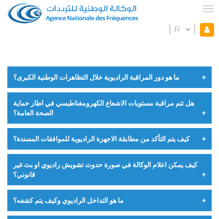
Aller
au
Tog
contenu
Select
Mon espace
principal
Mo
your
language
es
Fil
ما هو دور المراقبة الراديوية خلال التظاهرات الوطنية الكبرى؟
d'Ariane
خلال التظاهرات الوطنية الكبرى، تساهم إدارة شبكة القيس
هل تتم مراقبة مستويات الاشعاع الكهرومغناطيسي في اطار حماية
والمراقبة التقنية للترددات في مراقبة الاستعمالات الراديوية
الصحة العامة؟
الوقتية ومعاينة الأجهزة المركزة للحد من حالات التشويش.
نعم تقوم الوكالة الوطنية للترددات بالقياسات الميدانية
كيف يتم التأكد من مطابقة الاجهزة الراديوية للموافقات المسندة؟
الدورية للتثبت من مدى تعرض العموم للحقول
الكهرومغناطيسية، ويتم نشر نتائج القياسات بموقع الواب
تقوم إدارة شبكة القيس والمراقبة التقنية للترددات بمعاينات
TUNISIA EMF
كيف يمكن اعلام الوكالة في صورة حدوث تشويش راديوي او بث غير
ميدانية لمواقع تركيز الأجهزة الراديوية بصفة دورية للتأكد من
قانوني؟
مطابقتها الفنية للموافقات المسندة
يمكن التبليغ عن حالات التشويش الراديوي او البث الغير
ما هو التداخل الراديوي وكيف يتم كشفه؟
قانوني عبر موقع الواب او البريد الالكتروني او بالاتصال
المباشر بمقرات الوكالة الوطنية للترددات المركزية