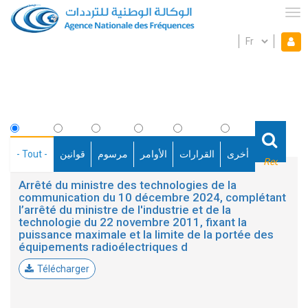
Aller
au
Tog
contenu
Select
Mon espace
principal
Mo
your
language
es
Fil
d'Ariane
- Tout -
قوانين
مرسوم
الأوامر
القرارات
أخرى
Arrêté du ministre des technologies de la
communication du 10 décembre 2024, complétant
l’arrêté du ministre de l'industrie et de la
technologie du 22 novembre 2011, fixant la
puissance maximale et la limite de la portée des
équipements radioélectriques d
Télécharger