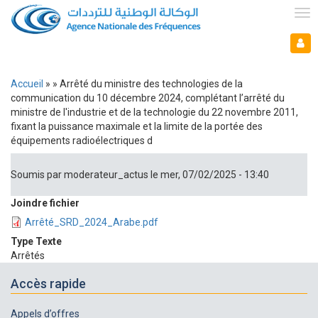
Aller
au
Tog
contenu
nav
Mon espace
principal
Mo
es
Accueil
Arrêté du ministre des technologies de la
Fil
communication du 10 décembre 2024, complétant l’arrêté du
ministre de l'industrie et de la technologie du 22 novembre 2011,
d'Ariane
fixant la puissance maximale et la limite de la portée des
équipements radioélectriques d
Soumis par
moderateur_actus
le
mer, 07/02/2025 - 13:40
Joindre fichier
Arrêté_SRD_2024_Arabe.pdf
Type Texte
Arrêtés
Accès rapide
Appels d’offres