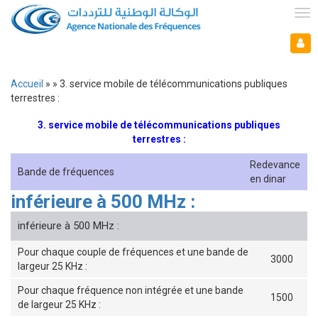
Aller
au
Tog
contenu
nav
Mon espace
principal
Mo
es
Accueil
3. service mobile de télécommunications publiques
Fil
terrestres :
d'Ariane
3. service mobile de télécommunications publiques
terrestres :
Redevance
Bande de fréquences
en dinar
inférieure à 500 MHz :
inférieure à 500 MHz :
Pour chaque couple de fréquences et une bande de
3000
largeur 25 KHz :
Pour chaque fréquence non intégrée et une bande
1500
de largeur 25 KHz :