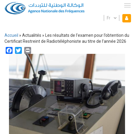
Aller
au
Tog
contenu
Select
Mon espace
principal
Mo
your
language
es
Accueil
Actualités
Les résultats de l’examen pour l’obtention du
Fil
Certificat Restreint de Radiotéléphoniste au titre de l’année 2026
d'Ariane
Facebook
Twitter
Print