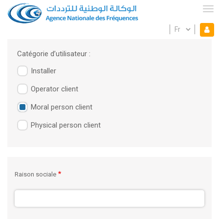
Aller
au
Tog
contenu
Select
Mon espace
principal
Mo
your
language
es
Catégorie d’utilisateur :
Installer
Onglets
Operator client
principaux
Moral person client
Physical person client
Raison sociale