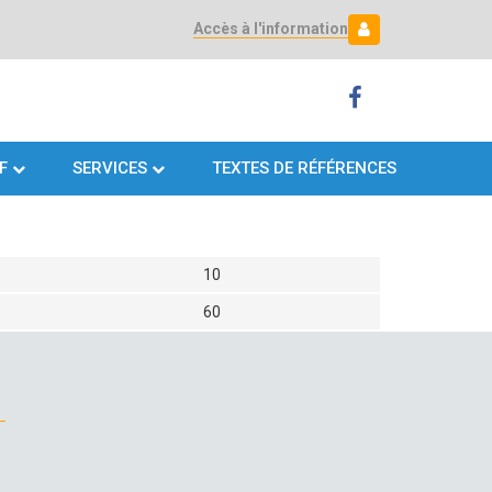
Accès à l'information
Mon espace
Mon
espace
F
SERVICES
TEXTES DE RÉFÉRENCES
10
60