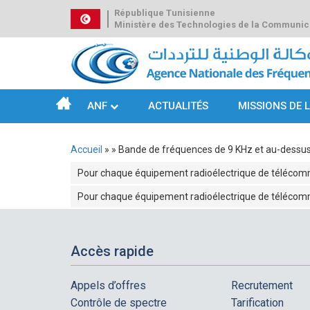
Aller
République Tunisienne
au
Ministère des Technologies de la Communic
contenu
principal
ANF
ACTUALITÉS
MISSIONS DE 
Navigation
principale
Accueil
Bande de fréquences de 9 KHz et au-dessu
Fil
Pour chaque équipement radioélectrique de télécomm
d'Ariane
Pour chaque équipement radioélectrique de télécommu
Accès rapide
Appels d’offres
Recrutement
Contrôle de spectre
Tarification