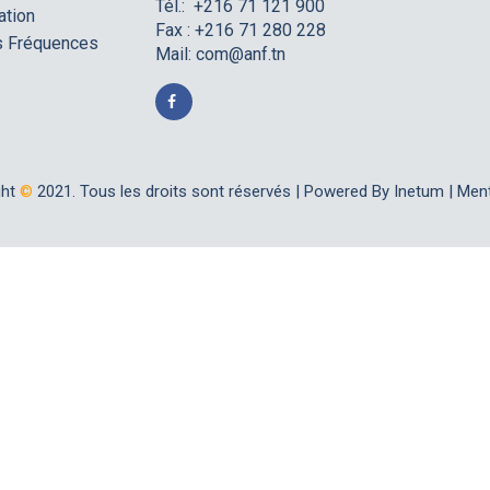
Tél.: +216 71 121 900
ation
Fax : +216 71 280 228
es Fréquences
Mail:
com@anf.tn
ght
©
2021. Tous les droits sont réservés |
Powered By Inetum
|
Ment