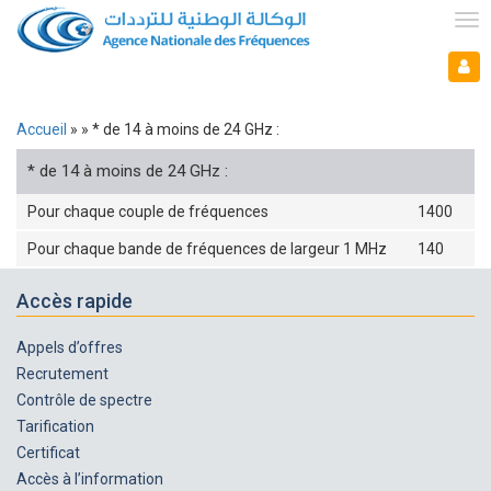
Aller
au
Tog
contenu
nav
Mon espace
principal
Mo
es
Accueil
* de 14 à moins de 24 GHz :
Fil
* de 14 à moins de 24 GHz :
d'Ariane
Pour chaque couple de fréquences
1400
Pour chaque bande de fréquences de largeur 1 MHz
140
Accès rapide
Appels d’offres
Recrutement
Contrôle de spectre
Tarification
Certificat
Accès à l’information