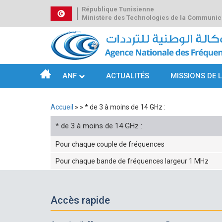
Aller
République Tunisienne
au
Ministère des Technologies de la Communic
contenu
principal
ANF
ACTUALITÉS
MISSIONS DE 
Navigation
principale
Accueil
* de 3 à moins de 14 GHz :
Fil
* de 3 à moins de 14 GHz :
d'Ariane
Pour chaque couple de fréquences
Pour chaque bande de fréquences largeur 1 MHz
Accès rapide