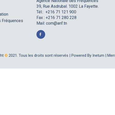
Agence Nationale des Fréquences
39, Rue Asdrubal. 1002 La Fayette.
Tél.: +216 71 121 900
ation
Fax : +216 71 280 228
es Fréquences
Mail:
com@anf.tn
ght
©
2021. Tous les droits sont réservés |
Powered By Inetum
|
Ment