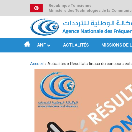
Aller
République Tunisienne
au
Ministère des Technologies de la Communic
contenu
principal
ANF
ACTUALITÉS
MISSIONS DE 
Navigation
principale
Accueil
Actualités
Résultats finaux du concours exte
Fil
d'Ariane