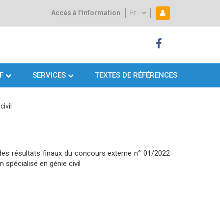
Accès à l'information
Select
Mon espace
Mon
your
language
espace
F
SERVICES
TEXTES DE RÉFÉRENCES
ivil
des résultats finaux du concours externe n° 01/2022
 spécialisé en génie civil