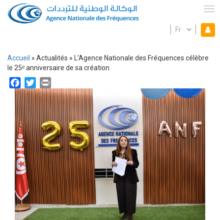
Aller
au
Tog
contenu
Select
Mon espace
principal
Mo
your
language
es
Accueil
Actualités
L’Agence Nationale des Fréquences célèbre
Fil
le 25ᵉ anniversaire de sa création
d'Ariane
Facebook
Twitter
Print