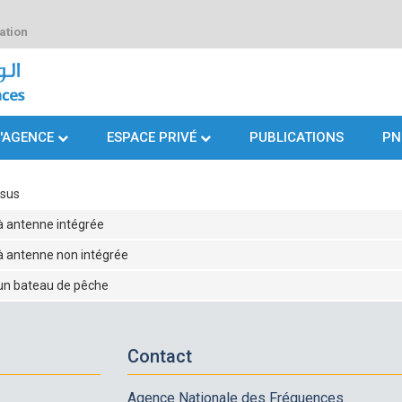
ation
L'AGENCE
ESPACE PRIVÉ
PUBLICATIONS
PN
ssus
à antenne intégrée
à antenne non intégrée
 un bateau de pêche
Contact
Agence Nationale des Fréquences