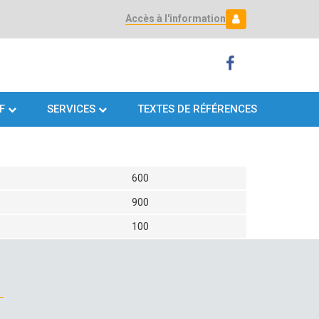
Accès à l'information
Mon espace
Mon
espace
F
SERVICES
TEXTES DE RÉFÉRENCES
600
900
100