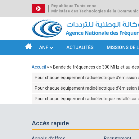
Aller
République Tunisienne
au
Ministère des Technologies de la Communic
contenu
principal
ANF
ACTUALITÉS
MISSIONS DE 
Navigation
principale
Accueil
Bande de fréquences de 300 MHz et au-de
Fil
Pour chaque équipement radioélectrique d’émission 
d'Ariane
Pour chaque équipement radioélectrique d’émission 
Pour chaque équipement radioélectrique installé sur
Accès rapide
Appels d’offres
Recrutement