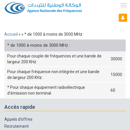
Aller
au
Tog
contenu
nav
Mon espace
principal
Mo
es
Accueil
* de 1000 à moins de 3000 MHz :
Fil
* de 1000 à moins de 3000 MHz :
d'Ariane
Pour chaque couple de fréquences et une bande de
30000
largeur 200 KHz
Pour chaque fréquence non intégrée et une bande
15000
de largeur 200 KHz :
* Pour chaque équipement radioélectrique
60
d’émission non terminal
Accès rapide
Appels d’offres
Recrutement