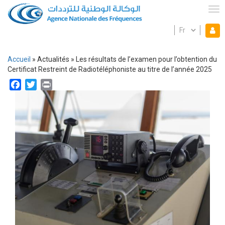
Aller
au
Tog
contenu
Select
Mon espace
principal
Mo
your
language
es
Accueil
Actualités
Les résultats de l’examen pour l’obtention du
Fil
Certificat Restreint de Radiotéléphoniste au titre de l’année 2025
d'Ariane
Facebook
Twitter
Print