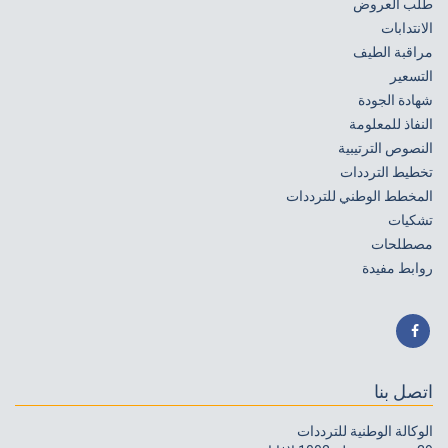
طلب العروض
الانتدابات
مراقبة الطيف
التسعير
شهادة الجودة
النفاذ للمعلومة
النصوص الترتيبية
تخطيط الترددات
المخطط الوطني للترددات
تشكيات
مصطلحات
روابط مفيدة
اتصل بنا
الوكالة الوطنية للترددات