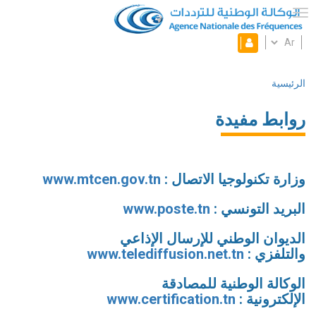
تجاوز
إلى
Toggle navigation
المحتوى
Select
فضائي
الرئيسي
Mon
your
language
espace
الرئيسية
Breadcrumb
روابط مفيدة
وزارة تكنولوجيا الاتصال :
www.mtcen.gov.tn
البريد التونسي :
ww.poste.tn
w
الديوان الوطني للإرسال الإذاعي
والتلفزي
:
www.telediffusion.net.tn
الوكالة الوطنية للمصادقة
الإلكترونية :
www.certification.tn