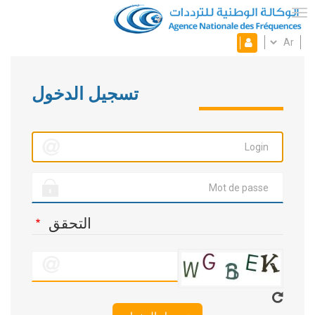
تجاوز
إلى
Toggle navigation
المحتوى
Select
فضائي
الرئيسي
Mon
your
language
espace
تسجيل الدخول
التحقق